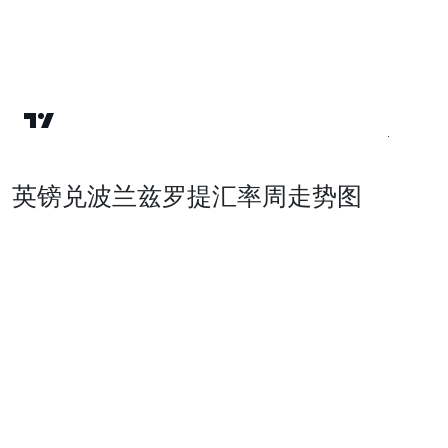
英镑兑波兰兹罗提汇率周走势图