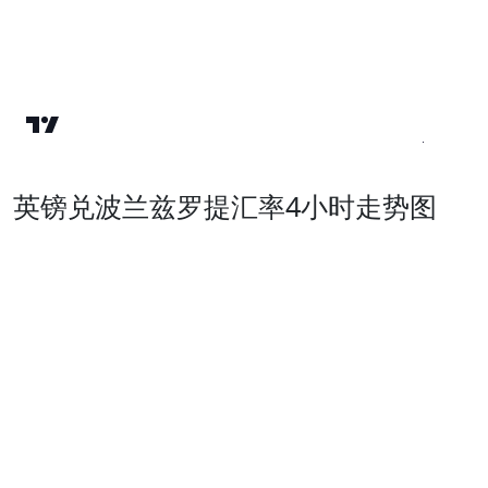
英镑兑波兰兹罗提汇率4小时走势图