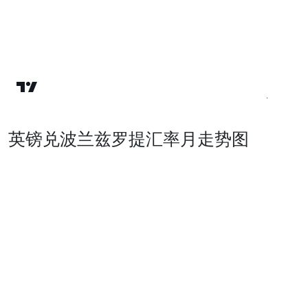
英镑兑波兰兹罗提汇率月走势图